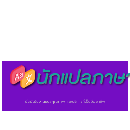
LineID : @translationcenter
©2026 ศูนย์แปลภาษา.
นักแปลภาษา.com
ยึดมั่นในงานแปลคุณภาพ และบริการที่เป็นมืออาชีพ