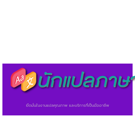
LineID : @translationcenter
©2026 ศูนย์แปลภาษา.
นักแปลภาษา.com
ยึดมั่นในงานแปลคุณภาพ และบริการที่เป็นมืออาชีพ