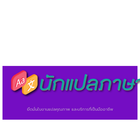
LineID : @translationcenter
©2026 ศูนย์แปลภาษา.
นักแปลภาษา.com
ยึดมั่นในงานแปลคุณภาพ และบริการที่เป็นมืออาชีพ