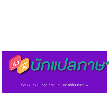
LineID : @translationcenter
©2026 ศูนย์แปลภาษา.
นักแปลภาษา.com
ยึดมั่นในงานแปลคุณภาพ และบริการที่เป็นมืออาชีพ