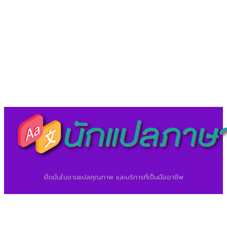
LineID : @translationcenter
©2026 ศูนย์แปลภาษา.
นักแปลภาษา.com
ยึดมั่นในงานแปลคุณภาพ และบริการที่เป็นมืออาชีพ