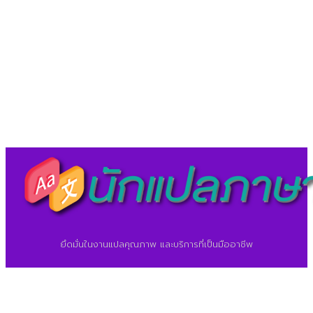
LineID : @translationcenter
©2026 ศูนย์แปลภาษา.
นักแปลภาษา.com
ยึดมั่นในงานแปลคุณภาพ และบริการที่เป็นมืออาชีพ