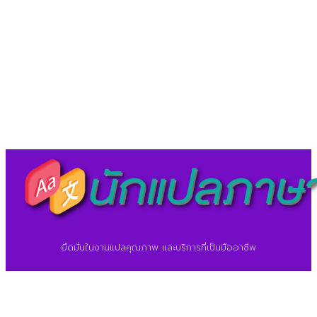
LineID : @translationcenter
©2026 ศูนย์แปลภาษา.
นักแปลภาษา.com
ยึดมั่นในงานแปลคุณภาพ และบริการที่เป็นมืออาชีพ