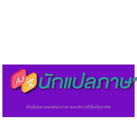
LineID : @translationcenter
©2026 ศูนย์แปลภาษา.
นักแปลภาษา.com
ยึดมั่นในงานแปลคุณภาพ และบริการที่เป็นมืออาชีพ