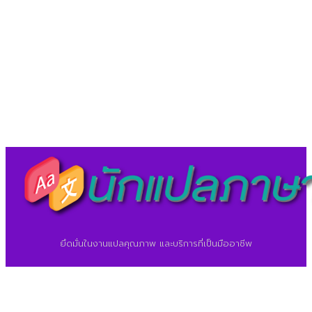
LineID : @translationcenter
©2026 ศูนย์แปลภาษา.
นักแปลภาษา.com
ยึดมั่นในงานแปลคุณภาพ และบริการที่เป็นมืออาชีพ