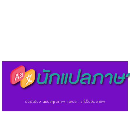
LineID : @translationcenter
©2026 ศูนย์แปลภาษา.
นักแปลภาษา.com
ยึดมั่นในงานแปลคุณภาพ และบริการที่เป็นมืออาชีพ