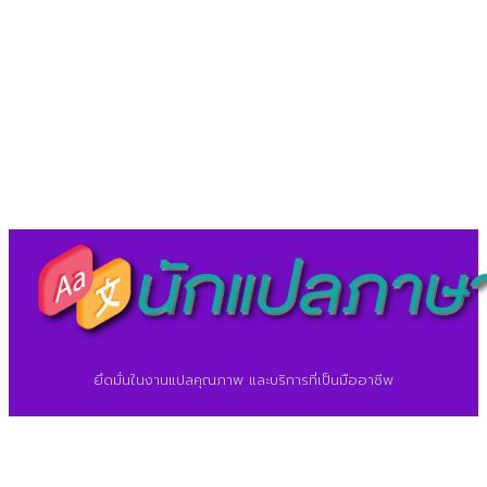
LineID : @translationcenter
©2026 ศูนย์แปลภาษา.
นักแปลภาษา.com
ยึดมั่นในงานแปลคุณภาพ และบริการที่เป็นมืออาชีพ