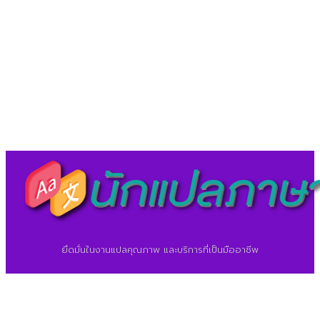
LineID : @translationcenter
©2026 ศูนย์แปลภาษา.
นักแปลภาษา.com
ยึดมั่นในงานแปลคุณภาพ และบริการที่เป็นมืออาชีพ