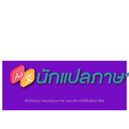
LineID : @translationcenter
©2026 ศูนย์แปลภาษา.
นักแปลภาษา.com
ยึดมั่นในงานแปลคุณภาพ และบริการที่เป็นมืออาชีพ