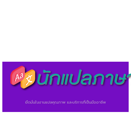
LineID : @translationcenter
©2026 ศูนย์แปลภาษา.
นักแปลภาษา.com
ยึดมั่นในงานแปลคุณภาพ และบริการที่เป็นมืออาชีพ