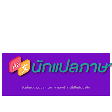
LineID : @translationcenter
©2026 ศูนย์แปลภาษา.
นักแปลภาษา.com
ยึดมั่นในงานแปลคุณภาพ และบริการที่เป็นมืออาชีพ