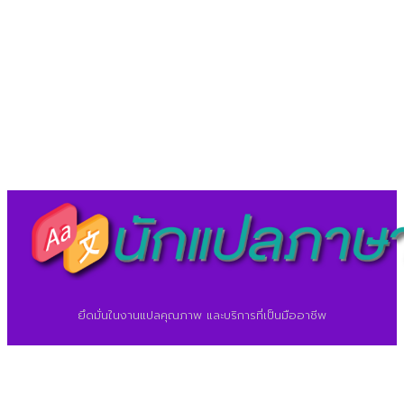
LineID : @translationcenter
©2026 ศูนย์แปลภาษา.
นักแปลภาษา.com
ยึดมั่นในงานแปลคุณภาพ และบริการที่เป็นมืออาชีพ