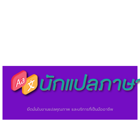
LineID : @translationcenter
©2026 ศูนย์แปลภาษา.
นักแปลภาษา.com
ยึดมั่นในงานแปลคุณภาพ และบริการที่เป็นมืออาชีพ