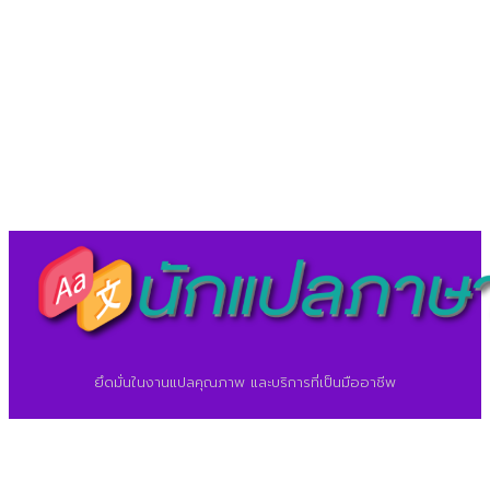
LineID : @translationcenter
©2026 ศูนย์แปลภาษา.
นักแปลภาษา.com
ยึดมั่นในงานแปลคุณภาพ และบริการที่เป็นมืออาชีพ