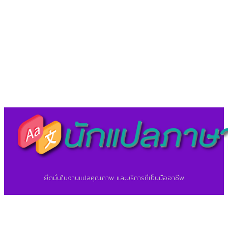
LineID : @translationcenter
©2026 ศูนย์แปลภาษา.
นักแปลภาษา.com
ยึดมั่นในงานแปลคุณภาพ และบริการที่เป็นมืออาชีพ