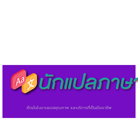
LineID : @translationcenter
©2026 ศูนย์แปลภาษา.
นักแปลภาษา.com
ยึดมั่นในงานแปลคุณภาพ และบริการที่เป็นมืออาชีพ