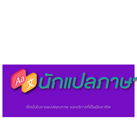
LineID : @translationcenter
©2026 ศูนย์แปลภาษา.
นักแปลภาษา.com
ยึดมั่นในงานแปลคุณภาพ และบริการที่เป็นมืออาชีพ