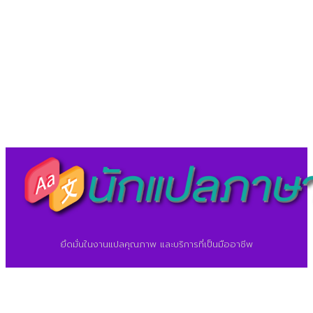
LineID : @translationcenter
©2026 ศูนย์แปลภาษา.
นักแปลภาษา.com
ยึดมั่นในงานแปลคุณภาพ และบริการที่เป็นมืออาชีพ