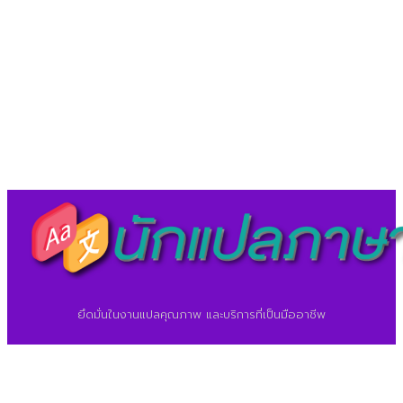
LineID : @translationcenter
©2026 ศูนย์แปลภาษา.
นักแปลภาษา.com
ยึดมั่นในงานแปลคุณภาพ และบริการที่เป็นมืออาชีพ