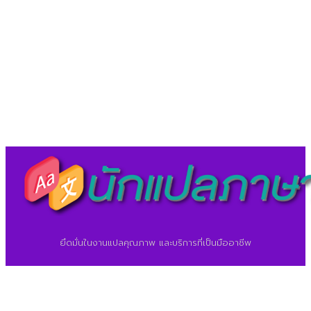
LineID : @translationcenter
©2026 ศูนย์แปลภาษา.
นักแปลภาษา.com
ยึดมั่นในงานแปลคุณภาพ และบริการที่เป็นมืออาชีพ