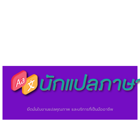
LineID : @translationcenter
©2026 ศูนย์แปลภาษา.
นักแปลภาษา.com
ยึดมั่นในงานแปลคุณภาพ และบริการที่เป็นมืออาชีพ