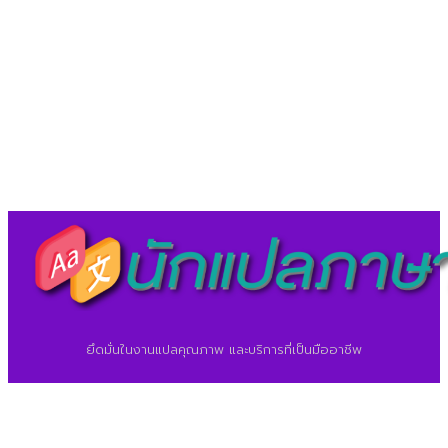
LineID : @translationcenter
©2026 ศูนย์แปลภาษา.
นักแปลภาษา.com
ยึดมั่นในงานแปลคุณภาพ และบริการที่เป็นมืออาชีพ