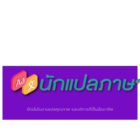
LineID : @translationcenter
©2026 ศูนย์แปลภาษา.
นักแปลภาษา.com
ยึดมั่นในงานแปลคุณภาพ และบริการที่เป็นมืออาชีพ