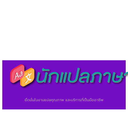
LineID : @translationcenter
©2026 ศูนย์แปลภาษา.
นักแปลภาษา.com
ยึดมั่นในงานแปลคุณภาพ และบริการที่เป็นมืออาชีพ