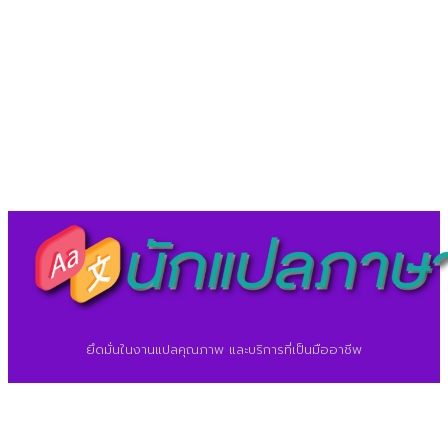
LineID : @translationcenter
©2026 ศูนย์แปลภาษา.
นักแปลภาษา.com
ยึดมั่นในงานแปลคุณภาพ และบริการที่เป็นมืออาชีพ