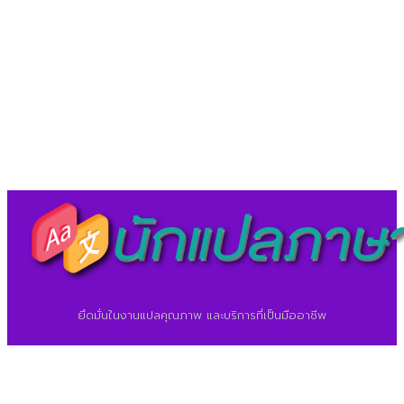
LineID : @translationcenter
©2026 ศูนย์แปลภาษา.
นักแปลภาษา.com
ยึดมั่นในงานแปลคุณภาพ และบริการที่เป็นมืออาชีพ