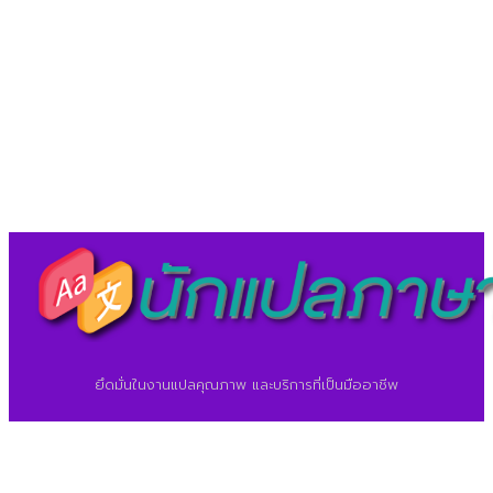
LineID : @translationcenter
©2026 ศูนย์แปลภาษา.
นักแปลภาษา.com
ยึดมั่นในงานแปลคุณภาพ และบริการที่เป็นมืออาชีพ