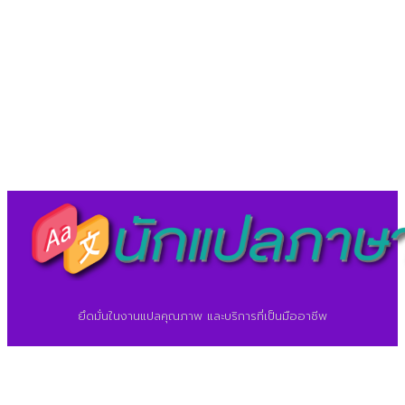
LineID : @translationcenter
©2026 ศูนย์แปลภาษา.
นักแปลภาษา.com
ยึดมั่นในงานแปลคุณภาพ และบริการที่เป็นมืออาชีพ