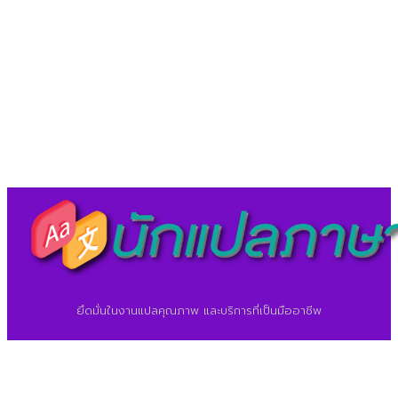
LineID : @translationcenter
©2026 ศูนย์แปลภาษา.
นักแปลภาษา.com
ยึดมั่นในงานแปลคุณภาพ และบริการที่เป็นมืออาชีพ