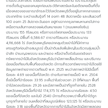
ด้านประวัติศาสตร์ โดยมีการค้นพบโบราณสถาน โบราณวัตถุและ
การตั้งถิ่นฐานของคนยุคก่อนประวัติศาสตร์และในอดีตเคยเป็นที่ตั้ง
เมืองหลวงของอาณาจักรละโว้จังหวัดลพบุรีตั้งอยู่ในภาคกลางของ
ประเทศไทย ระหว่างเส้นรุ้งที่ 14 องศา 48 ลิปดาเหนือ และเส้นแวงที่
100 องศา 25 ลิปดาตะวันออก อยู่ห่างจากกรุงเทพมหานครไปทาง
เหนือตามเส้นทางหลวงแผ่นดินหมายเลข 1 (ถนนพหลโยธิน)
ประมาณ 155 กิโลเมตร หรือทางรถไฟสายเหนือประมาณ 133
กิโลเมตร มีพื้นที่ 6,586.67 ตารางกิโลเมตร หรือประมาณ
4,116,668 ไร่ จังหวัดลพบุรีเคยปกคลุมด้วยป่าไม้ที่มีค่าทาง
เศรษฐกิจค่อนข้างสมบูรณ์ เป็นป่าดิบแล้งผืนใหญ่ในบริเวณลุ่มแม่น้ำ
ป่าสัก ป่าเบญจพรรณ และป่าแดง หรือป่าเต็งรังในเขตเชิงเขา
ทรัพยากรป่าไม้ในจังหวัดลพบุรีนับว่ามีสภาพเสื่อมโทรม และปริมาณ
น้อยเมื่อเทียบกับพื้นที่ของจังหวัด มีการสำรวจทรัพยากรป่าไม้โดยใช้
ข้อมูลภาพถ่ายจากดาวเทียมปี พ.ศ. 2525 พบว่าสภาพป่าไม้มีเนื้อที่
ร้อยละ 4.69 ของเนื้อที่จังหวัด ต่างกับภาพถ่ายเมื่อปี พ.ศ. 2504
ซึ่งมีเนื้อที่ป่าร้อยละ 33.95 จะเห็นว่าในช่วงเวลา 21 ปีที่ผ่านมา พื้นที่
ป่าไม้ลดลงร้อยละ 29.26 และมีสภาพเป็นป่าที่ถูกทำลายใน 2528
จังหวัดลพบุรีมีเนื้อที่ป่าไม้ 174,375 ไร่ หรือประมาณร้อยละ 4.50
ของเนื้อที่จังหวัด และในปี 2540 มีการสำรวจพบว่าพื้นที่ป่าได้ถูก
บุกรุกทำลายไป จนเหลือป่าที่สมบูรณ์เพียง 123,125 ไร่ หรือประมาณ
ร้อยละ 3.18 ของพื้นที่จังหวัดจากการที่ป่าไม้ในจังหวัดมีสภาพลดลง