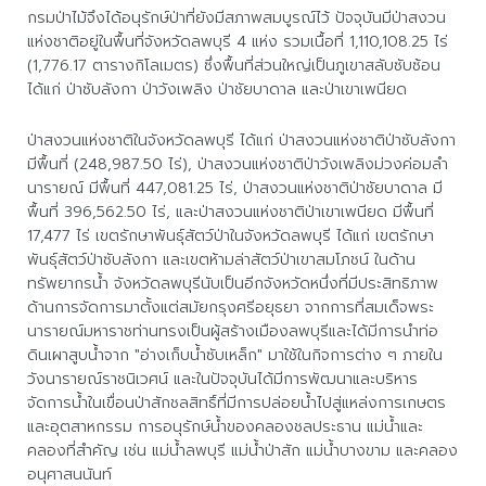
กรมป่าไม้จึงได้อนุรักษ์ป่าที่ยังมีสภาพสมบูรณ์ไว้ ปัจจุบันมีป่าสงวน
แห่งชาติอยู่ในพื้นที่จังหวัดลพบุรี 4 แห่ง รวมเนื้อที่ 1,110,108.25 ไร่
(1,776.17 ตารางกิโลเมตร) ซึ่งพื้นที่ส่วนใหญ่เป็นภูเขาสลับซับซ้อน
ได้แก่ ป่าซับลังกา ป่าวังเพลิง ป่าชัยบาดาล และป่าเขาเพนียด
ป่าสงวนแห่งชาติในจังหวัดลพบุรี ได้แก่ ป่าสงวนแห่งชาติป่าซับลังกา
มีพื้นที่ (248,987.50 ไร่), ป่าสงวนแห่งชาติป่าวังเพลิงม่วงค่อมลำ
นารายณ์ มีพื้นที่ 447,081.25 ไร่, ป่าสงวนแห่งชาติป่าชัยบาดาล มี
พื้นที่ 396,562.50 ไร่, และป่าสงวนแห่งชาติป่าเขาเพนียด มีพื้นที่
17,477 ไร่ เขตรักษาพันธุ์สัตว์ป่าในจังหวัดลพบุรี ได้แก่ เขตรักษา
พันธุ์สัตว์ป่าซับลังกา และเขตห้ามล่าสัตว์ป่าเขาสมโภชน์ ในด้าน
ทรัพยากรน้ำ จังหวัดลพบุรีนับเป็นอีกจังหวัดหนึ่งที่มีประสิทธิภาพ
ด้านการจัดการมาตั้งแต่สมัยกรุงศรีอยุธยา จากการที่สมเด็จพระ
นารายณ์มหาราชท่านทรงเป็นผู้สร้างเมืองลพบุรีและได้มีการนำท่อ
ดินเผาสูบน้ำจาก "อ่างเก็บน้ำซับเหล็ก" มาใช้ในกิจการต่าง ๆ ภายใน
วังนารายณ์ราชนิเวศน์ และในปัจจุบันได้มีการพัฒนาและบริหาร
จัดการน้ำในเขื่อนป่าสักชลสิทธิ์ที่มีการปล่อยน้ำไปสู่แหล่งการเกษตร
และอุตสาหกรรม การอนุรักษ์น้ำของคลองชลประธาน แม่น้ำและ
คลองที่สำคัญ เช่น แม่น้ำลพบุรี แม่น้ำป่าสัก แม่น้ำบางขาม และคลอง
อนุศาสนนันท์